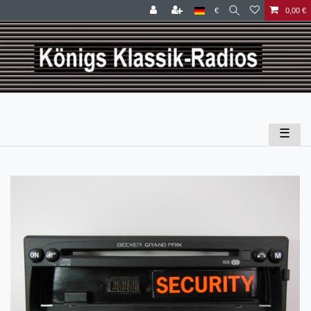
€
0,00 €
☰