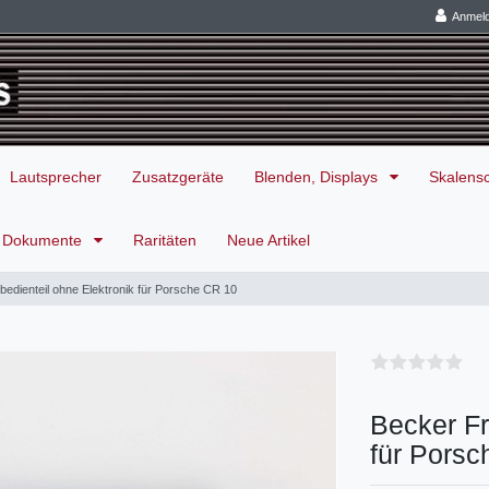
Anmel
Lautsprecher
Zusatzgeräte
Blenden, Displays
Skalens
Dokumente
Raritäten
Neue Artikel
bedienteil ohne Elektronik für Porsche CR 10
Becker Fr
für Pors