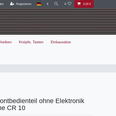
den
Registrieren
€
0
0,00 €
cheiben
Knöpfe, Tasten
Einbausätze
ontbedienteil ohne Elektronik
che CR 10