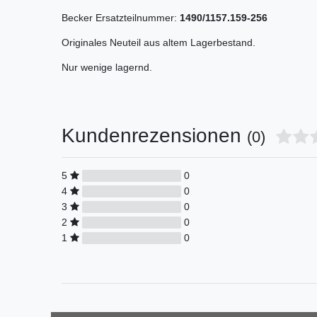
Becker Ersatzteilnummer:
1490/1157.159-256
Originales Neuteil aus altem Lagerbestand.
Nur wenige lagernd.
Kundenrezensionen
(0)
5
0
4
0
3
0
2
0
1
0