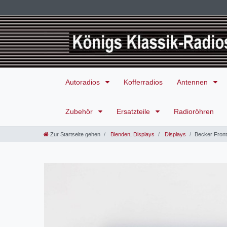
Autoradios
Kofferradios
Antennen
Zubehör
Ersatzteile
Radioröhren
Zur Startseite gehen
Blenden, Displays
Displays
Becker Front