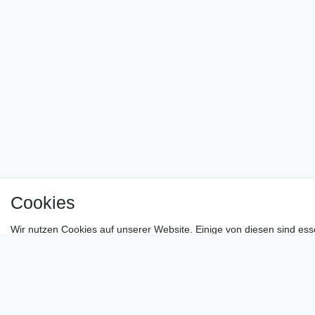
Cookies
Wir nutzen Cookies auf unserer Website. Einige von diesen sind ess
den von uns verwendeten Cookies und Ihren Rechten als Nutzer find
Daten­schutz­erklärung
Impressum
Essenziell
Externe Medien