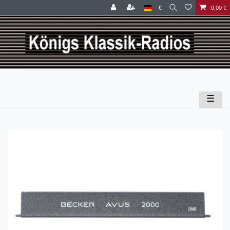
€
0,00 €
☰