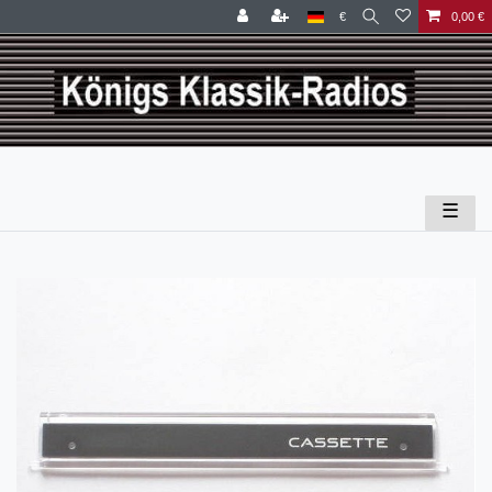
€
0,00 €
☰