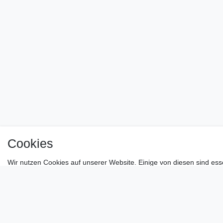
Cookies
Wir nutzen Cookies auf unserer Website. Einige von diesen sind ess
den von uns verwendeten Cookies und Ihren Rechten als Nutzer find
Daten­schutz­erklärung
Impressum
Essenziell
Externe Medien