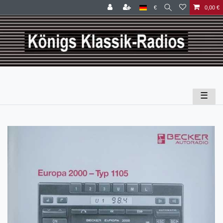
€
0,00 €
☰