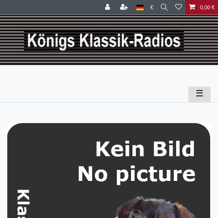
€
0,00 €
☰