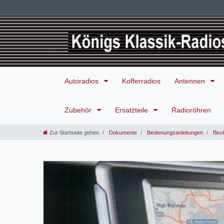
Autoradios
Kofferradios
Antennen
Zubehör
Ersatzteile
Radioröhren
Zur Startseite gehen
Dokumente
Bedienungsanleitungen
Beck