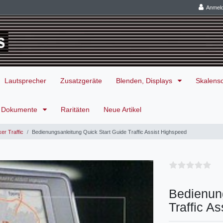
Anmel
Lautsprecher
Zusatzgeräte
Blenden, Displays
Skalens
Dokumente
Raritäten
Neue Artikel
er Traffic
Bedienungsanleitung Quick Start Guide Traffic Assist Highspeed
Bedienung
Traffic A