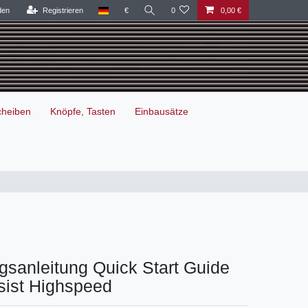
den
Registrieren
€
0
0,00 €
cheiben
Knöpfe, Tasten
Einbausätze
sanleitung Quick Start Guide
ssist Highspeed