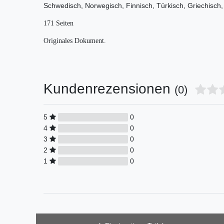
Schwedisch, Norwegisch, Finnisch, Türkisch, Griechisch,
171 Seiten
Originales Dokument.
Kundenrezensionen
(0)
5
0
4
0
3
0
2
0
1
0