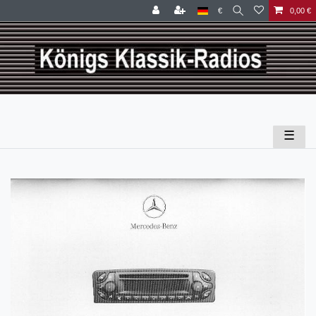
€
0,00 €
☰