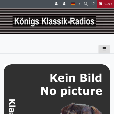
€
0,00 €
☰