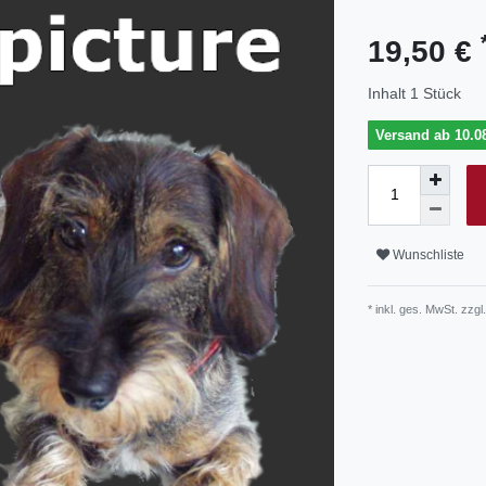
19,50 €
Inhalt
1
Stück
Versand ab 10.08
Wunschliste
* inkl. ges. MwSt. zzgl