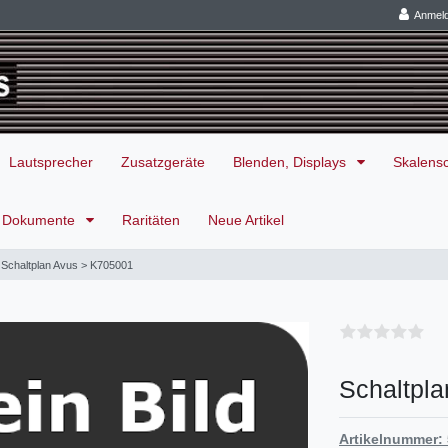
Anmel
Lautsprecher
Zusatzgeräte
Blenden, Displays
Skalens
Dokumente
Raritäten
Neue Artikel
Schaltplan Avus > K705001
Schaltpl
Artikelnummer: