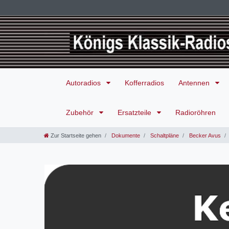
Autoradios
Kofferradios
Antennen
Zubehör
Ersatzteile
Radioröhren
Zur Startseite gehen
Dokumente
Schaltpläne
Becker Avus