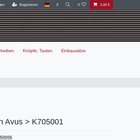
den
Registrieren
€
0
0,00 €
cheiben
Knöpfe, Tasten
Einbausätze
an Avus > K705001
50006