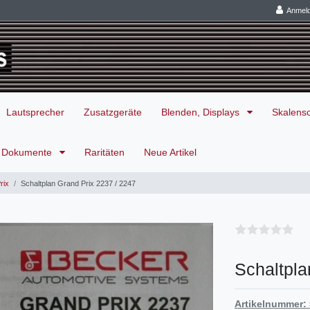
Anmel
Lautsprecher
Zusatzgeräte
Blenden, Displays
Skalens
Dokumente
Raritäten
Neue Artikel
rix
Schaltplan Grand Prix 2237 / 2247
Schaltpla
Artikelnummer: