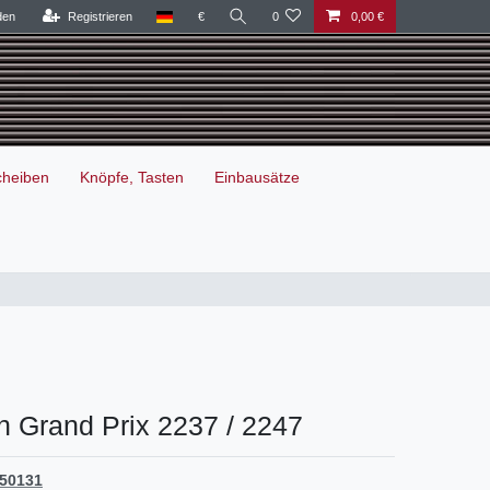
den
Registrieren
€
0
0,00 €
cheiben
Knöpfe, Tasten
Einbausätze
n Grand Prix 2237 / 2247
50131