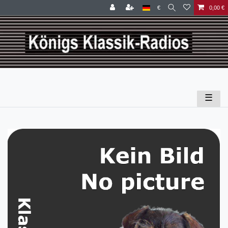
€
0,00 €
☰