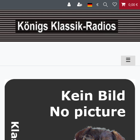
€
0,00 €
☰