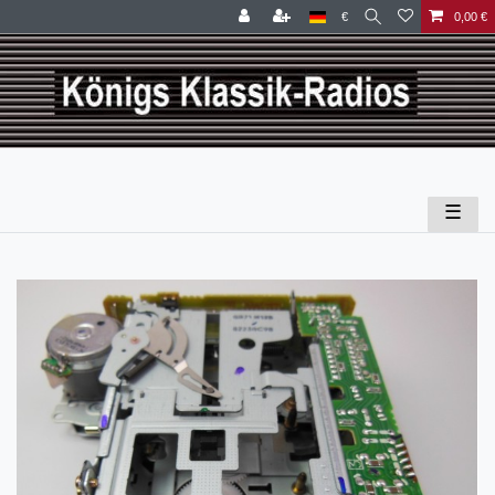
€
0,00 €
☰