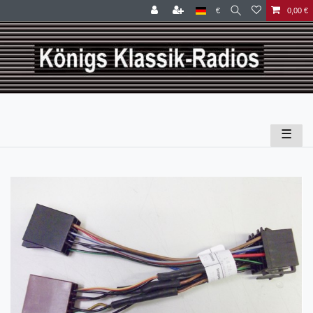
€
0,00 €
☰