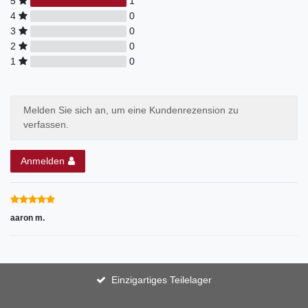
5
1
4
0
3
0
2
0
1
0
Melden Sie sich an, um eine Kundenrezension zu
verfassen.
Anmelden
aaron m.
Einzigartiges Teilelager