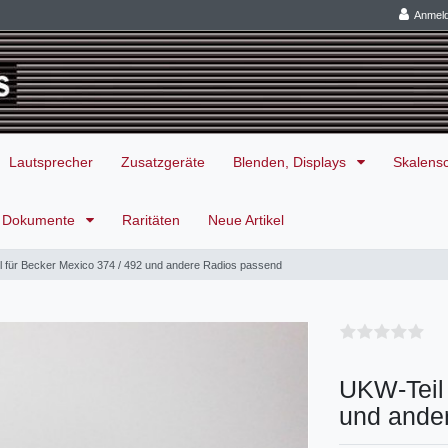
Anmel
Lautsprecher
Zusatzgeräte
Blenden, Displays
Skalens
Dokumente
Raritäten
Neue Artikel
 für Becker Mexico 374 / 492 und andere Radios passend
UKW-Teil 
und ande