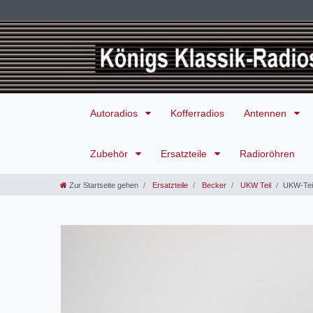
Autoradios
Kofferradios
Antennen
Zubehör
Ersatzteile
Radioröhren
Zur Startseite gehen
Ersatzteile
Becker
UKW Teil
UKW-Teil