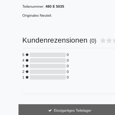
Teilenummer:
480 E 5035
Originales Neuteil.
Kundenrezensionen
(0)
5
0
4
0
3
0
2
0
1
0
Einzigartiges Teilelager