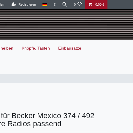
den
Registrieren
€
0
0,00 €
cheiben
Knöpfe, Tasten
Einbausätze
für Becker Mexico 374 / 492
re Radios passend