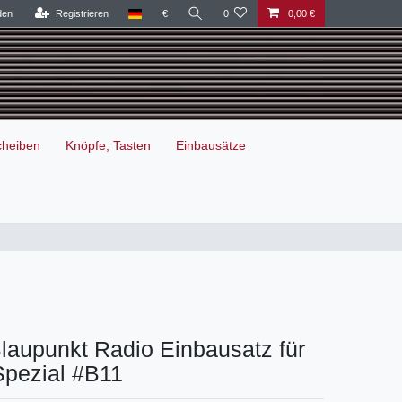
den
Registrieren
€
0
0,00 €
cheiben
Knöpfe, Tasten
Einbausätze
Blaupunkt Radio Einbausatz für
Spezial #B11