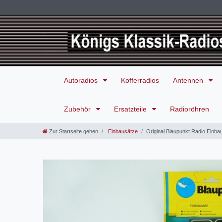
Autoradios
Kofferradios
Antennen
Zubehör
Ersatzteile
Radioröhren
Zur Startseite gehen
Einbausätze
Original Blaupunkt Radio Einbau