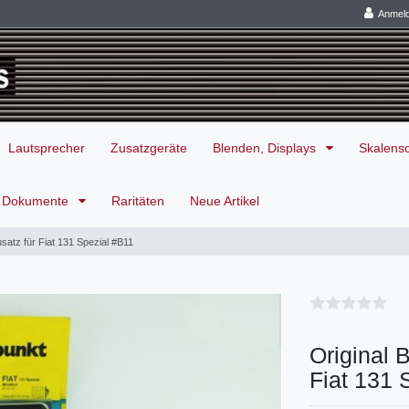
Anmel
Lautsprecher
Zusatzgeräte
Blenden, Displays
Skalens
Dokumente
Raritäten
Neue Artikel
satz für Fiat 131 Spezial #B11
Original 
Fiat 131 