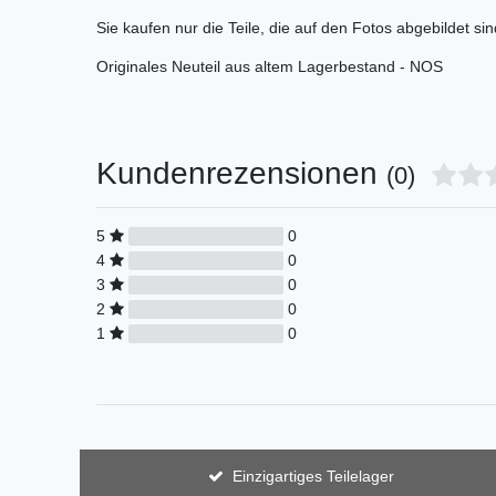
Sie kaufen nur die Teile, die auf den Fotos abgebildet sin
Originales Neuteil aus altem Lagerbestand - NOS
Kundenrezensionen
(0)
5
0
4
0
3
0
2
0
1
0
Einzigartiges Teilelager