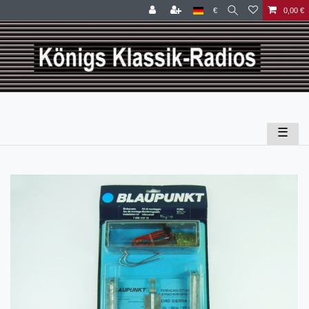
€
0,00 €
☰