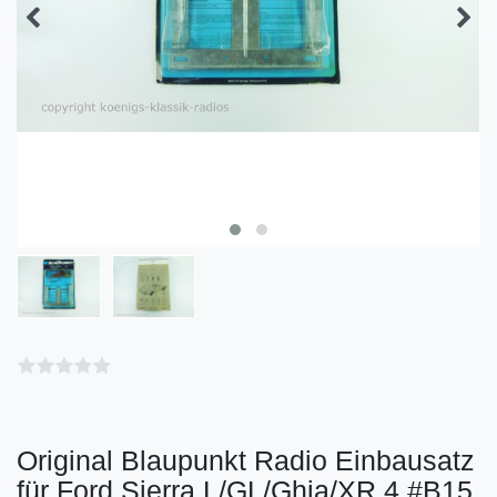
Original Blaupunkt Radio Einbausatz
für Ford Sierra L/GL/Ghia/XR 4 #B15