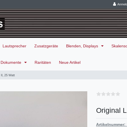
Anmel
Lautsprecher
Zusatzgeräte
Blenden, Displays
Skalens
Dokumente
Raritäten
Neue Artikel
II, 25 Watt
Original 
Artikelnummer: