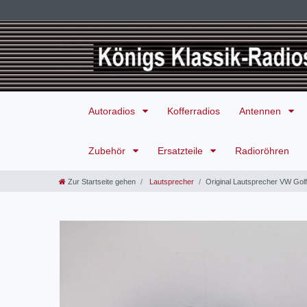
Autoradios
Kofferradios
Antennen
Zubehör
Ersatzteile
Radioröhren
Zur Startseite gehen
Lautsprecher
Original Lautsprecher VW Golf 