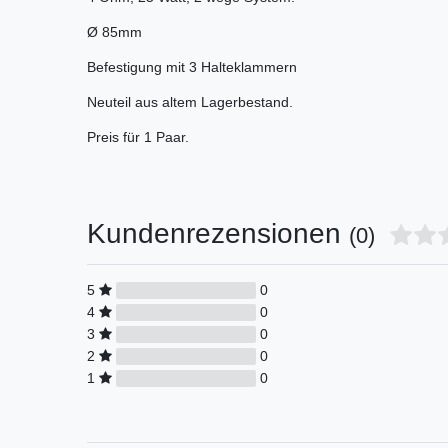
Ø 85mm
Befestigung mit 3 Halteklammern
Neuteil aus altem Lagerbestand.
Preis für 1 Paar.
Kundenrezensionen
(0)
5
0
4
0
3
0
2
0
1
0