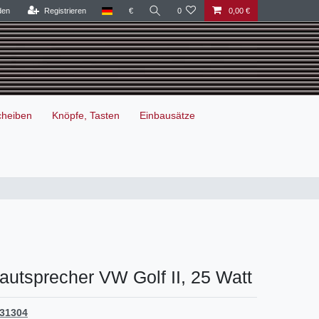
den
Registrieren
€
0
0,00 €
cheiben
Knöpfe, Tasten
Einbausätze
Lautsprecher VW Golf II, 25 Watt
31304