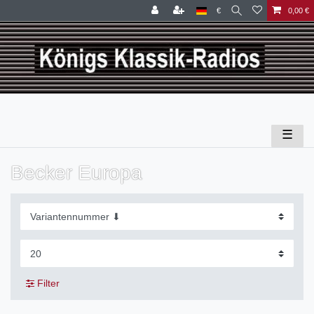
€
0,00 €
☰
Becker Europa
Filter