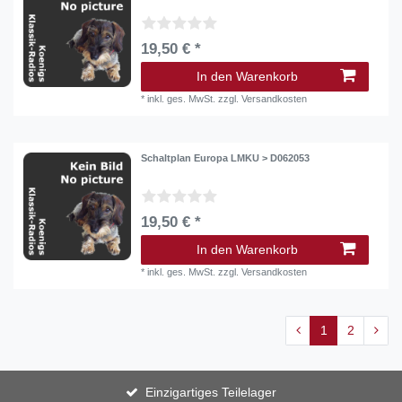
19,50 € *
In den Warenkorb
*
inkl. ges. MwSt.
zzgl.
Versandkosten
Schaltplan Europa LMKU > D062053
19,50 € *
In den Warenkorb
*
inkl. ges. MwSt.
zzgl.
Versandkosten
1
2
Einzigartiges Teilelager