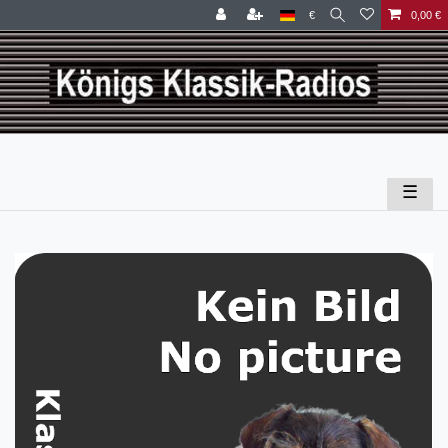
€
0,00 €
☰